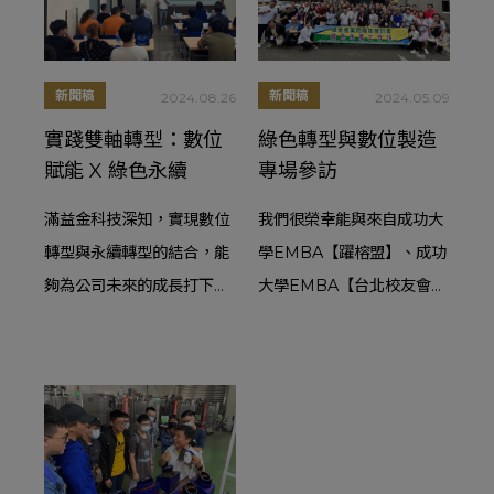
新聞稿
新聞稿
2024.08.26
2024.05.09
實踐雙軸轉型：數位
綠色轉型與數位製造
賦能 X 綠色永續
專場參訪
滿益金科技深知，實現數位
我們很榮幸能與來自成功大
轉型與永續轉型的結合，能
學EMBA【躍榕盟】、成功
夠為公司未來的成長打下厚
大學EMBA【台北校友會】
實的基礎。我們致力於實踐
及彈簧科技研究協會的高階
雙軸轉型，將數位科技與永
主管和經營者一同參與。在
續發展結合，成為行業的領
活動中，滿益金有機會分享
跑者。
我們在綠色轉型與數位製造
方面的實踐經驗，展望未來
與更多夥伴共同開創環保與