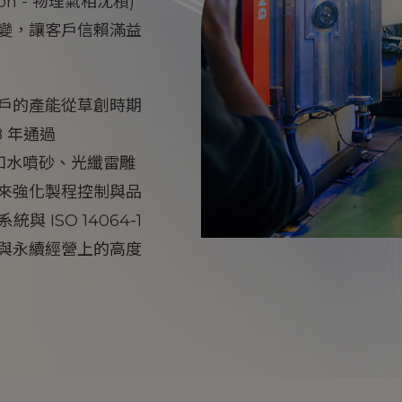
tion - 物理氣相沈積)
變，讓客戶信賴滿益
戶的產能從草創時期
8 年通過
備，如水噴砂、光纖雷雕
來強化製程控制與品
與 ISO 14064-1
與永續經營上的高度