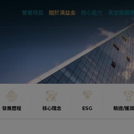
營業項目
關於滿益金
核心能力
真空鍍膜
發展歷程
核心理念
ESG
驗證/獲