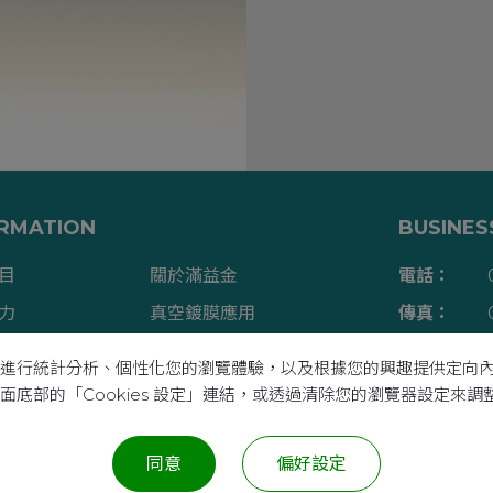
RMATION
BUSINES
目
關於滿益金
電話：
力
真空鍍膜應用
傳真：
章
最新消息
信箱：
本功能、進行統計分析、個性化您的瀏覽體驗，以及根據您的興趣提供定
們
網站地圖
地址：
過頁面底部的「Cookies 設定」連結，或透過清除您的瀏覽器設定來
同意
偏好設定
COPYRIGHT ©2026
滿益金科技有限公司
All Rights Reserve