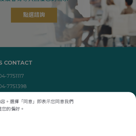
點選諮詢
S CONTACT
04-7751117
04-7751398
mng.pvd@mng-pvd.com
向內容。選擇「同意」即表示您同意我們
台灣
50544
彰化縣
鹿港鎮
埔崙里埔腳巷72號
調整您的偏好。
d.