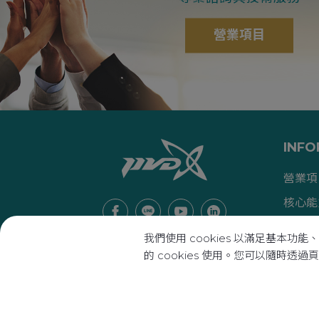
營業項目
INFO
營業項
核心能
產業文
我們使用 cookies 以滿足基
聯絡我
的 cookies 使用。您可以隨時透