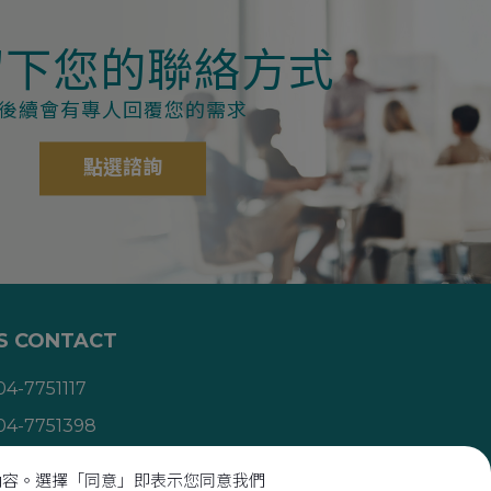
留下您的聯絡方式
後續會有專人回覆您的需求
點選諮詢
S CONTACT
04-7751117
04-7751398
mng.pvd@mng-pvd.com
向內容。選擇「同意」即表示您同意我們